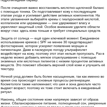
После очищения важно восстановить кислотно‑щелочной баланс
с помощью тоника. Он подготавливает кожу к последующим
этапам ухода и усиливает действие активных компонентов. На
этапе увлажнения выбирайте кремы с гиалуроновой кислотой,
коллагеном или церамидами — они удерживают влагу и
укрепляют защитный слой. Особое внимание уделите области
вокруг глаз: здесь кожа тоньше и требует специальных средств.
Защита от солнца — ещё один ключевой момент. Ежедневное
использование кремов с SPF не менее 30 предотвращает
фотостарение, которое ускоряет появление морщин и
пигментации. Даже в пасмурную погоду ультрафиолет
воздействует на кожу, поэтому этот этап нельзя пропускать. Раз в
неделю можно добавить мягкое отшелушивание с помощью
энзимных или кислотных пилингов с низким процентом активных
веществ. Это поможет обновить верхний слой кожи и улучшить её
текстуру.
Ночной уход должен быть более насыщенным, так как именно во
время сна происходят основные процессы регенерации.
Косметологи также напоминают, что шея и зона декольте часто
выдают возраст, поэтому их тоже стоит включать в ежедневный
ритуал.
Наконец, общее состояние кожи напрямую зависит от образа
жизни. Сбалансированное питание, полноценный сон, умеренные
физические нагрузки и отказ от вредных привычек создают