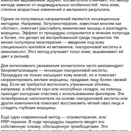
метода зависит от индивидуальных особенностей: типа кожи,
степени возрастных изменений и желаемого результата.
Одним из популярных направлений являются инъекционные
методики. Например, ботулинотерапия, известная многим как
«ботокс», помогает расслабить мимические мышцы и разгладить
морщины. Эффект от процедуры сохраняется в течение полугода
и более, что делает её востребованной среди пациентов. Не
менее популярна мезотерапия — введение под кожу
специального коктейля из витаминов, гиалуроновой кислоты и
аминокислот. Этот метод улучшает тонус кожи, выравнивает её
цвет и рельеф.
Для интенсивного увлажнения косметологи часто рекомендуют
биоревитализацию — инъекции гиалуроновой кислоты.
Процедура не только насыщает кожу влагой, но и помогает
скорректировать мелкие морщины, придавая лицу более свежий
вид. Если же требуется восполнить утраченные объёмы,
например, в области скул или носогубных складок, на помощь
приходит контурная пластика с использованием филлеров. Эти
гелеобразные наполнители на основе гиалуроновой кислоты или
других компонентов помогают восстановить чёткий овал лица и
сгладить глубокие морщины.
Ещё один современный метод — плазмотерапия, или
PRP‑терапия. В ходе процедуры пациенту вводят его
собственную плазму, обогащённую тромбоцитами. Это
стимулирует обновление клеток и улучшает общее качество кожи,