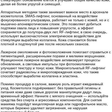
делая её более упругой и сияющей.
Аппаратные методики также занимают важное место в арсенале
косметологов. SMAS‑лифтинг, основанный на воздействии
фокусированного ультразвука, работает не только с кожей, но и с
мышечно‑апоневротическим слоем. Это позволяет добиться
подтяжки овала лица и повышения упругости, а эффект
сохраняется до полутора-двух лет. RF‑лифтинг, в свою очередь,
использует высокочастотное электрическое воздействие для
стимуляции выработки коллагена. Кожа становится более
плотной и подтянутой уже после нескольких сеансов.
Лазерное омоложение и фотоомоложение помогают справиться с
пигментацией, расширенными порами и мелкими морщинами.
Фракционное лазерное воздействие активизирует процессы
обновления, а световые импульсы при фотоомоложении
улучшают текстуру и тонус кожи. Микроигольчатый RF‑лифтинг
сочетает радиоволны и микроповреждения кожи, что также
способствует выработке коллагена и эластина.
Помимо процедур в салоне, важную роль играет ежедневный
уход. Косметологи подчёркивают: без правильной гигиены и
питания кожи даже самые дорогие манипуляции дадут лишь
временный эффект. Начните с мягкого очищения — используйте
средства без спирта и агрессивных компонентов. Для снятия
макияжа подойдут мицеллярная вода или гидрофильное масло,
которые бережно удаляют загрязнения, не нарушая
гидролипидный барьер.