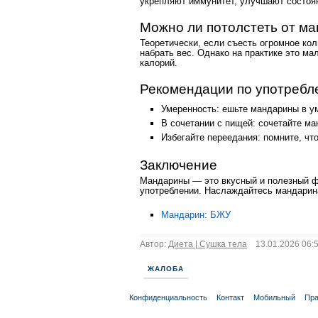
укрепляют иммунитет, улучшают состоян
Можно ли потолстеть от м
Теоретически, если съесть огромное ко
набрать вес. Однако на практике это м
калорий.
Рекомендации по употреб
Умеренность: ешьте мандарины в ум
В сочетании с пищей: сочетайте ма
Избегайте переедания: помните, чт
Заключение
Мандарины — это вкусный и полезный фр
употреблении. Наслаждайтесь мандарина
Мандарин: БЖУ
Автор:
Диета | Сушка тела
13.01.2026 06:5
ЖАЛОБА
Конфиденциальность
Контакт
Мобильный
Пра