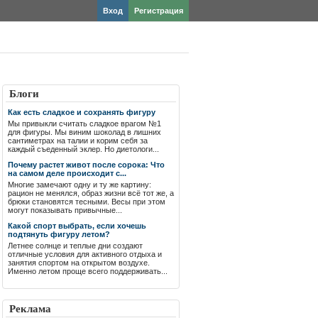
Вход
Регистрация
Блоги
Как есть сладкое и сохранять фигуру
Мы привыкли считать сладкое врагом №1
для фигуры. Мы виним шоколад в лишних
сантиметрах на талии и корим себя за
каждый съеденный эклер. Но диетологи...
Почему растет живот после сорока: Что
на самом деле происходит с...
Многие замечают одну и ту же картину:
рацион не менялся, образ жизни всё тот же, а
брюки становятся тесными. Весы при этом
могут показывать привычные...
Какой спорт выбрать, если хочешь
подтянуть фигуру летом?
Летнее солнце и теплые дни создают
отличные условия для активного отдыха и
занятия спортом на открытом воздухе.
Именно летом проще всего поддерживать...
Реклама