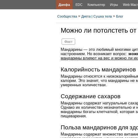
Данфа
EDC
Компьютер
Игры
Web Мас
»
»
Сообщества
Диета | Сушка тела
Блог
Можно ли потолстеть о
Факт
Мандарины — это любимый многими цитр
настроением. Но возникает вопрос:
можн
мандарины влияют на вес и можно ли их
Калорийность мандаринов
Мандарины относятся к низкокалорийны
калории. Это значит, что мандарины не 
умеренных количествах.
Содержание сахаров
Мандарины содержат натуральные сахара
Однако их количество незначительно и н
мандарины богаты клетчаткой, которая 
пищеварения.
Польза мандаринов для зд
Мандарины содержат множество витамино