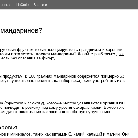
терская
LibCode
Все теги
т мандаринов?
усовый фрукт, который ассоциируется с праздником и хорошим
о ли потолстеть, поедая мандарины
? Давайте разберемся,
как
 есть без опасения за фигуру
.
м продуктам. В 100 граммах мандаринов содержится примерно 53
могут существенно повлиять на набор веса, если употреблять их в
 (фруктозу и глюкозу), которые быстро усваиваются организмом.
е приводит к резкому подъему уровня сахара в крови. Более того,
замедляет всасывание сахаров и способствует улучшению
оровья
в и минералов, таких как витамин C, калий, кальций и магний. Они