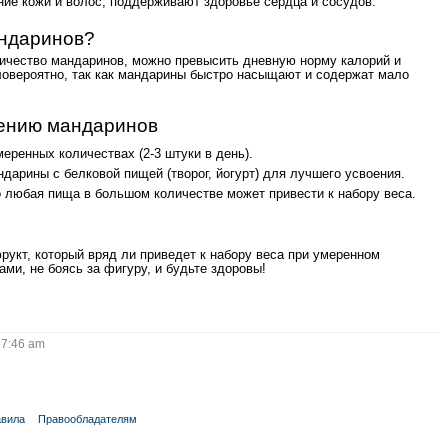
ие кожи и волос, поддерживают здоровье сердца и сосудов.
андаринов?
личество мандаринов, можно превысить дневную норму калорий и
аловероятно, так как мандарины быстро насыщают и содержат мало
лению мандаринов
еренных количествах (2-3 штуки в день).
ндарины с белковой пищей (творог, йогурт) для лучшего усвоения.
о любая пища в большом количестве может привести к набору веса.
укт, который вряд ли приведет к набору веса при умеренном
ми, не боясь за фигуру, и будьте здоровы!
7:46 am
вила
Правообладателям