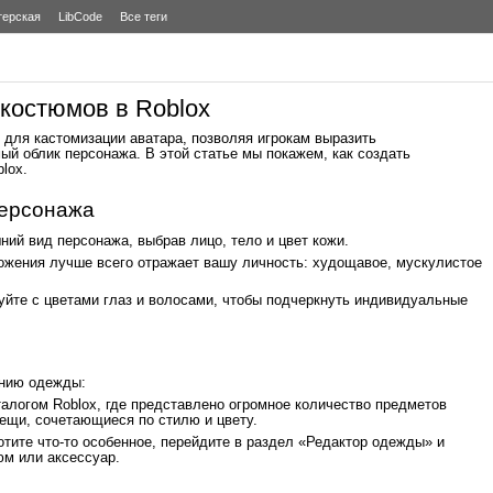
терская
LibCode
Все теги
костюмов в Roblox
 для кастомизации аватара, позволяя игрокам выразить
ый облик персонажа. В этой статье мы покажем, как создать
lox.
персонажа
ий вид персонажа, выбрав лицо, тело и цвет кожи.
ложения лучше всего отражает вашу личность: худощавое, мускулистое
уйте с цветами глаз и волосами, чтобы подчеркнуть индивидуальные
анию одежды:
талогом Roblox, где представлено огромное количество предметов
ещи, сочетающиеся по стилю и цвету.
тите что-то особенное, перейдите в раздел «Редактор одежды» и
юм или аксессуар.