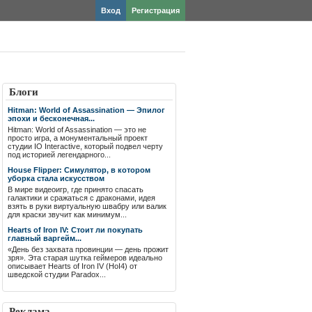
Вход
Регистрация
Блоги
Hitman: World of Assassination — Эпилог
эпохи и бесконечная...
Hitman: World of Assassination — это не
просто игра, а монументальный проект
студии IO Interactive, который подвел черту
под историей легендарного...
House Flipper: Симулятор, в котором
уборка стала искусством
В мире видеоигр, где принято спасать
галактики и сражаться с драконами, идея
взять в руки виртуальную швабру или валик
для краски звучит как минимум...
Hearts of Iron IV: Стоит ли покупать
главный варгейм...
«День без захвата провинции — день прожит
зря». Эта старая шутка геймеров идеально
описывает Hearts of Iron IV (HoI4) от
шведской студии Paradox...
Реклама