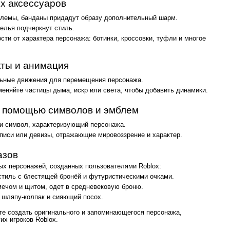
х аксессуаров
шлемы, банданы придадут образу дополнительный шарм.
елья подчеркнут стиль.
сти от характера персонажа: ботинки, кроссовки, туфли и многое
ты и анимация
льные движения для перемещения персонажа.
еняйте частицы дыма, искр или света, чтобы добавить динамики.
с помощью символов и эмблем
и символ, характеризующий персонажа.
дписи или девизы, отражающие мировоззрение и характер.
азов
ых персонажей, созданных пользователями Roblox:
стиль с блестящей бронёй и футуристическими очками.
ечом и щитом, одет в средневековую броню.
 шляпу-колпак и сияющий посох.
те создать оригинального и запоминающегося персонажа,
х игроков Roblox.