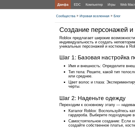
Данфа
EDC
Компьютер
Игры
Web Мас
»
»
Сообщества
Игровая вселенная
Блог
Создание персонажей и 
Roblox предлагает широкие возможности
индивидуальность и создать неповторим
уникальных персонажей и костюмы в Rob
Шаг 1: Базовая настройка 
Имя и внешность: Определите внешн
Тип тела: Решите, какой тип телос
или среднее.
Цвет волос и глаза: Экспериментир
черты.
Шаг 2: Наденьте одежду
Переходим к основному этапу — надев
Каталог Roblox: Воспользуйтесь ка
гардероба. Выберите подходящие в
Самостоятельное создание: Если хо
создайте собственное платье, кост