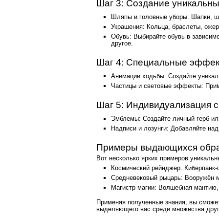
Шаг 3: Создание уникальны
Шляпы и головные уборы: Шапки, 
Украшения: Кольца, браслеты, ожер
Обувь: Выбирайте обувь в зависимо
другое.
Шаг 4: Специальные эффек
Анимации ходьбы: Создайте уника
Частицы и световые эффекты: Прим
Шаг 5: Индивидуализация 
Эмблемы: Создайте личный герб ил
Надписи и лозунги: Добавляйте на
Примеры выдающихся обр
Вот несколько ярких примеров уникальн
Космический рейнджер: Киберпанк-
Средневековый рыцарь: Вооружён м
Магистр магии: Волшебная мантию,
Применяя полученные знания, вы сможе
выделяющего вас среди множества други