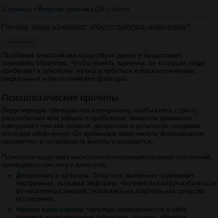
Страницы
»
Вредная привычка (18+)
»
Блог
Почему люди начинают злоупотреблять алкоголем?
Алкоголь
Проблема алкоголизма существует давно и продолжает
тревожить общество. Чтобы понять причины, по которым люди
прибегают к алкоголю, нужно углубиться в психологические,
социальные и биологические факторы.
Психологические причины
Люди нередко обращаются к спиртному, чтобы снять стресс,
расслабиться или забыть о проблемах. Алкоголь временно
притупляет чувства тревоги, депрессии и усталости, создавая
иллюзию облегчения. Со временем зависимость формируется
незаметно, и потребность выпить усиливается.
Психологи выделяют несколько психоэмоциональных состояний,
провоцирующих тягу к алкоголю:
Депрессия и тревога
: Спиртное временно поднимает
настроение, вызывая эйфорию. Человек пытается избавиться
от негативных эмоций, полагаясь на алкоголь как средство
успокоения.
Низкая самооценка
: Чувствуя неуверенность в себе,
индивид ищет утешение в бутылке, надеясь обрести