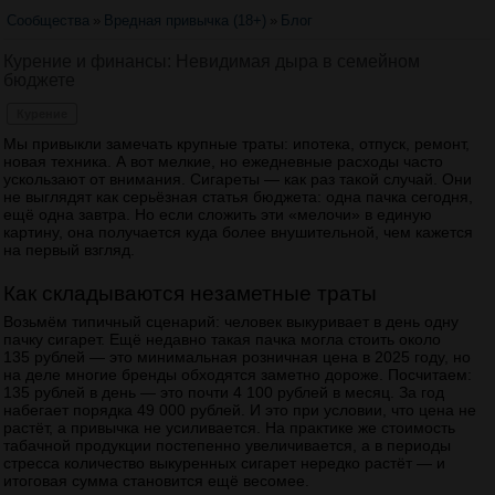
Сообщества
»
Вредная привычка (18+)
»
Блог
Курение и финансы: Невидимая дыра в семейном
бюджете
Курение
Мы привыкли замечать крупные траты: ипотека, отпуск, ремонт,
новая техника. А вот мелкие, но ежедневные расходы часто
ускользают от внимания. Сигареты — как раз такой случай. Они
не выглядят как серьёзная статья бюджета: одна пачка сегодня,
ещё одна завтра. Но если сложить эти «мелочи» в единую
картину, она получается куда более внушительной, чем кажется
на первый взгляд.
Как складываются незаметные траты
Возьмём типичный сценарий: человек выкуривает в день одну
пачку сигарет. Ещё недавно такая пачка могла стоить около
135 рублей — это минимальная розничная цена в 2025 году, но
на деле многие бренды обходятся заметно дороже. Посчитаем:
135 рублей в день — это почти 4 100 рублей в месяц. За год
набегает порядка 49 000 рублей. И это при условии, что цена не
растёт, а привычка не усиливается. На практике же стоимость
табачной продукции постепенно увеличивается, а в периоды
стресса количество выкуренных сигарет нередко растёт — и
итоговая сумма становится ещё весомее.