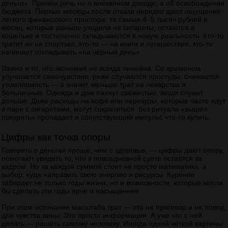
деньги». Причём речь не о внезапном доходе, а об освобождении
бюджета. Первые месяцы после отказа нередко дают ощущение
лёгкого финансового простора: те самые 4–5 тысяч рублей в
месяц, которые раньше уходили на сигареты, остаются в
кошельке и постепенно складываются в новую реальность. Кто-то
тратит их на спортзал, кто-то — на книги и путешествия, кто-то
начинает откладывать «на чёрный день».
Важно и то, что экономия не всегда линейна. Со временем
улучшается самочувствие, реже случаются простуды, снижается
утомляемость — а значит, меньше трат на лекарства и
больничные. Одежда и дом пахнут свежестью, вещи служат
дольше. Даже расходы на кофе или перекуры, которые часто идут
в паре с сигаретами, могут сократиться: без ритуала «вышел
покурить» пропадает и сопутствующий импульс что‑то купить.
Цифры как точка опоры
Говорить о деньгах проще, чем о здоровье, — цифры дают опору,
помогают увидеть то, что в повседневной суете остаётся за
кадром. Но за каждой суммой стоит не просто математика, а
выбор: куда направить свою энергию и ресурсы. Курение
забирает не только годы жизни, но и возможности, которые могли
бы сделать эти годы ярче и насыщеннее.
При этом осознание масштаба трат — это не приговор и не повод
для чувства вины. Это просто информация. А уже что с ней
делать — решать самому человеку. Иногда одной чёткой картины