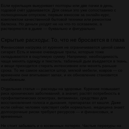
Если курильщик выкуривает полторы или две пачки в день,
годовой счёт удваивается. Для семьи это уже сопоставимо с
полноценным отпуском, первым взносом за онлайн‑курс,
комплектом качественной бытовой техники или ремонтом
балкона. Но деньги уходят не на что-то осязаемое, а
растворяются в дыме — буквально и фигурально.
Скрытые расходы: То, что не бросается в глаза
Финансовая нагрузка от курения не ограничивается ценой самих
сигарет. Есть и менее очевидные траты, которые тоже
складываются в ощутимую сумму. Например, необходимость
чаще менять одежду и текстиль: табачный дым въедается в ткань,
и вещи приходится стирать интенсивнее или менять раньше
срока. То же самое касается штор, мягкой мебели, ковров — со
временем они впитывают запах, и их обновление становится
неизбежным.
Отдельная статья — расходы на здоровье. Курение повышает
риск хронических заболеваний, а значит, растёт потребность в
профилактических осмотрах, витаминах, средствах для
восстановления голоса и дыхания, препаратах от кашля. Даже
если сейчас человек чувствует себя нормально, медицина знает:
долгосрочные риски требуют ресурсов — и финансовых, и
временных.
Не стоит забывать и о косвенных потерях. Частые перекуры на