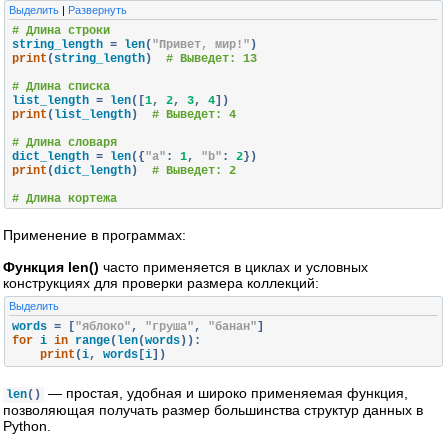
Выделить
|
Развернуть
# Длина строки
string_length 
=
 len
(
"Привет, мир!"
)
print
(
string_length
)
# Выведет: 13
# Длина списка
list_length 
=
 len
([
1
,
2
,
3
,
4
])
print
(
list_length
)
# Выведет: 4
# Длина словаря
dict_length 
=
 len
({
"a"
:
1
,
"b"
:
2
})
print
(
dict_length
)
# Выведет: 2
# Длина кортежа
tuple_length 
=
 len
((
True
,
False
))
print
(
tuple_length
)
# Выведет: 2
Применение в программах:
# Длина множества
Функция len()
часто применяется в циклах и условных
set_length 
=
 len
({
1
,
2
,
3
,
3
})
# Элементы уникальны
конструкциях для проверки размера коллекций:
print
(
set_length
)
# Выведет: 3
Выделить
words 
=
[
"яблоко"
,
"груша"
,
"банан"
]
for
 i 
in
 range
(
len
(
words
)):
print
(
i
,
 words
[
i
])
— простая, удобная и широко применяемая функция,
len
()
позволяющая получать размер большинства структур данных в
Python.