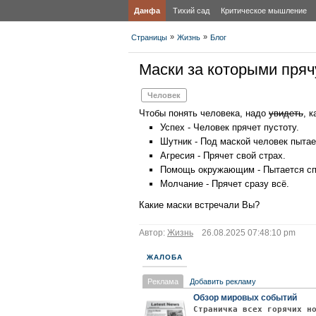
Данфа
Тихий сад
Критическое мышление
»
»
Страницы
Жизнь
Блог
Маски за которыми пря
Человек
Чтобы понять человека, надо
увидеть
, 
Успех - Человек прячет пустоту.
Шутник - Под маской человек пытае
Агресия - Прячет свой страх.
Помощь окружающим - Пытается сп
Молчание - Прячет сразу всё.
Какие маски встречали Вы?
Автор:
Жизнь
26.08.2025 07:48:10 pm
ЖАЛОБА
Реклама
Добавить рекламу
Обзор мировых событий
Страничка всех горячих н