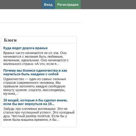
Вход
Регистрация
Блоги
Куда ведет дорога вранья
Вранье часто начинается не со зла. Оно
начинается с желания быть любимым,
желанным, идеальным. Оно начинается с
маленького страха: «А что, если я...
Почему мы боимся одиночества и как
научиться быть наедине с собой
Одиночество — один из самых сильных
страхов современного человека. Мы
привыкли заполнять каждую свободную
минуту шумом: соцсети, мессенджеры,
музыка,...
10 вещей, которые я бы сделал иначе,
если бы мог вернуться на 10...
Забудь про сопливые мотивашки. Это не
статья про «успешный успех». Это холодный
душ. Честный разбор полётов. Если бы у
меня была машина времени, я бы...