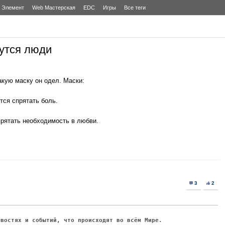
Элемент
Web Мастерская
EDC
Игры
Все теги
чутся люди
какую маску он одел. Маски:
тся спрятать боль.
рятать необходимость в любви.
3
2
овостях и событий, что происходят во всём Мире.