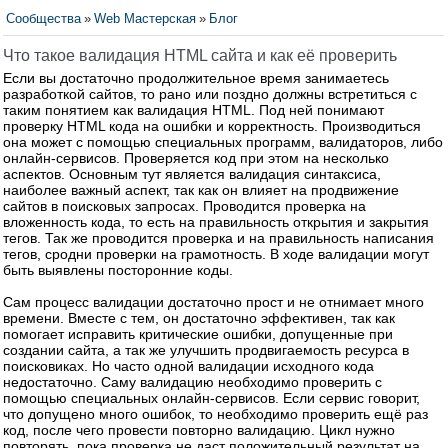
Сообщества
»
Web Мастерская
»
Блог
Что такое валидация HTML сайта и как её проверить
Если вы достаточно продолжительное время занимаетесь
разработкой сайтов, то рано или поздно должны встретиться с
таким понятием как валидация HTML. Под ней понимают
проверку HTML кода на ошибки и корректность. Производиться
она может с помощью специальных программ, валидаторов, либо
онлайн-сервисов. Проверяется код при этом на несколько
аспектов. Основным тут является валидация синтаксиса,
наиболее важный аспект, так как он влияет на продвижение
сайтов в поисковых запросах. Проводится проверка на
вложенность кода, то есть на правильность открытия и закрытия
тегов. Так же проводится проверка и на правильность написания
тегов, сродни проверки на грамотность. В ходе валидации могут
быть выявлены посторонние коды.
Сам процесс валидации достаточно прост и не отнимает много
времени. Вместе с тем, он достаточно эффективен, так как
помогает исправить критические ошибки, допущенные при
создании сайта, а так же улучшить продвигаемость ресурса в
поисковиках. Но часто одной валидации исходного кода
недостаточно. Саму валидацию необходимо проверить с
помощью специальных онлайн-сервисов. Если сервис говорит,
что допущено много ошибок, то необходимо проверить ещё раз
код, после чего провести повторно валидацию. Цикл нужно
повторять, пока проверка не даст положительный результат на