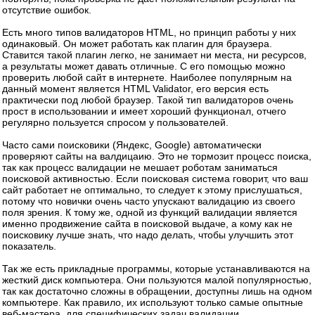
отсутствие ошибок.
Есть много типов валидаторов HTML, но принцип работы у них
одинаковый. Он может работать как плагин для браузера.
Ставится такой плагин легко, не занимает ни места, ни ресурсов,
а результаты может давать отличные. С его помощью можно
проверить любой сайт в интернете. Наиболее популярным на
данный момент является HTML Validator, его версия есть
практически под любой браузер. Такой тип валидаторов очень
прост в использовании и имеет хороший функционал, отчего
регулярно пользуется спросом у пользователей.
Часто сами поисковики (Яндекс, Google) автоматически
проверяют сайты на валдицаию. Это не тормозит процесс поиска,
так как процесс валидации не мешает роботам заниматься
поисковой активностью. Если поисковая система говорит, что ваш
сайт работает не оптимально, то следует к этому прислушаться,
потому что новички очень часто упускают валидацию из своего
поля зрения. К тому же, одной из функций валидации является
именно продвижение сайта в поисковой выдаче, а кому как не
поисковику лучше знать, что надо делать, чтобы улучшить этот
показатель.
Так же есть прикладные программы, которые устанавливаются на
жесткий диск компьютера. Они пользуются малой популярностью,
так как достаточно сложны в обращении, доступны лишь на одном
компьютере. Как правило, их используют только самые опытные
веб-мастера, для специфических задач валидации.