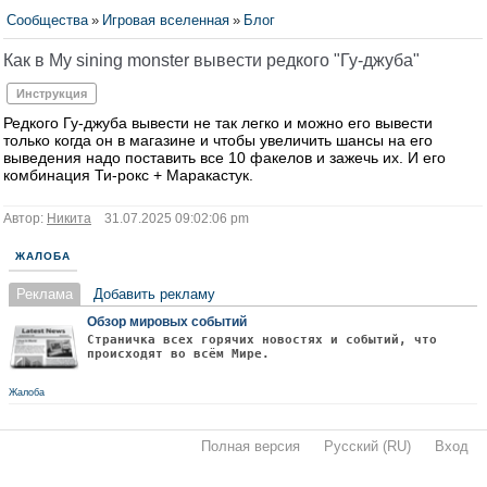
Сообщества
»
Игровая вселенная
»
Блог
Как в My sining monster вывести редкого "Гу-джуба"
Инструкция
Редкого Гу-джуба вывести не так легко и можно его вывести
только когда он в магазине и чтобы увеличить шансы на его
выведения надо поставить все 10 факелов и зажечь их. И его
комбинация Ти-рокс + Маракастук.
Автор:
Никита
31.07.2025 09:02:06 pm
ЖАЛОБА
Реклама
Добавить рекламу
Обзор мировых событий
Страничка всех горячих новостях и событий, что
происходят во всём Мире.
Жалоба
Полная версия
·
Русский (RU)
·
Вход
·