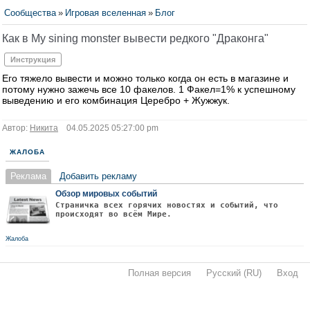
Сообщества
»
Игровая вселенная
»
Блог
Как в My sining monster вывести редкого "Драконга"
Инструкция
Его тяжело вывести и можно только когда он есть в магазине и
потому нужно зажечь все 10 факелов. 1 Факел=1% к успешному
выведению и его комбинация Церебро + Жужжук.
Автор:
Никита
04.05.2025 05:27:00 pm
ЖАЛОБА
Реклама
Добавить рекламу
Обзор мировых событий
Страничка всех горячих новостях и событий, что
происходят во всём Мире.
Жалоба
Полная версия
·
Русский (RU)
·
Вход
·