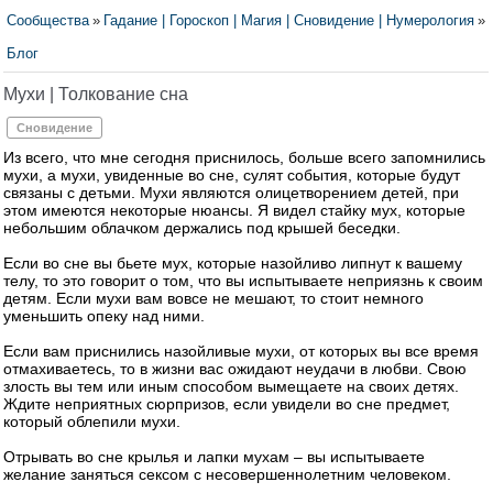
Сообщества
»
Гадание | Гороскоп | Магия | Сновидение | Нумерология
»
Блог
Мухи | Толкование сна
Сновидение
Из всего, что мне сегодня приснилось, больше всего запомнились
мухи, а мухи, увиденные во сне, сулят события, которые будут
связаны с детьми. Мухи являются олицетворением детей, при
этом имеются некоторые нюансы. Я видел стайку мух, которые
небольшим облачком держались под крышей беседки.
Если во сне вы бьете мух, которые назойливо липнут к вашему
телу, то это говорит о том, что вы испытываете неприязнь к своим
детям. Если мухи вам вовсе не мешают, то стоит немного
уменьшить опеку над ними.
Если вам приснились назойливые мухи, от которых вы все время
отмахиваетесь, то в жизни вас ожидают неудачи в любви. Свою
злость вы тем или иным способом вымещаете на своих детях.
Ждите неприятных сюрпризов, если увидели во сне предмет,
который облепили мухи.
Отрывать во сне крылья и лапки мухам – вы испытываете
желание заняться сексом с несовершеннолетним человеком.