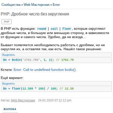
Сообщества
»
Web Мастерская
»
Блог
PHP: Дробное число без округления
PHP
В PHP есть функции:
|
|
, которые округляют
round
ceil
floor
дробные числа, в большую или меньшую сторону, в зависимости
от функции и самого числа. Удобно, да не всегда...
Бывает появляется необходимость работать с дробями, но не
округляя их, а оставляя так, как есть. Нашёл такое решение:
Выделить
$n 
=
 bcdiv
(
'1762.789'
,
1
,
2
);
// 1762.78
Кстати:
Блог: Call to undefined function bcdiv()
.
Ещё вариант:
Выделить
$n 
=
 floor
(
12.399
*
100
)
/
100
;
// 12.39
Автор:
Web Мастерская
24.01.2025 07:11:12 pm
ЖАЛОБА