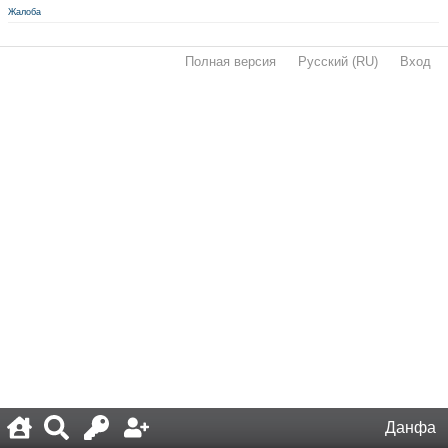
Жалоба
Полная версия
·
Русский (RU)
·
Вход
·
Данфа