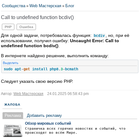
Сообщества
»
Web Мастерская
»
Блог
Call to undefined function bcdiv()
PHP
Ошибка
Для одной задачи, потребовалась функция:
, но, при её
bcdiv
использовании, получил ошибку:
Uncaught Error: Call to
undefined function bcdiv()
.
В интернете найдено решение, выполнить команду:
Выделить
sudo apt
-
get
 install php8
.
3
-
bcmath
Следует указать свою версию PHP.
Автор:
Web Мастерская
24.01.2025 06:58:43 pm
ЖАЛОБА
Реклама
Добавить рекламу
Обзор мировых событий
Страничка всех горячих новостях и событий, что
происходят во всём Мире.