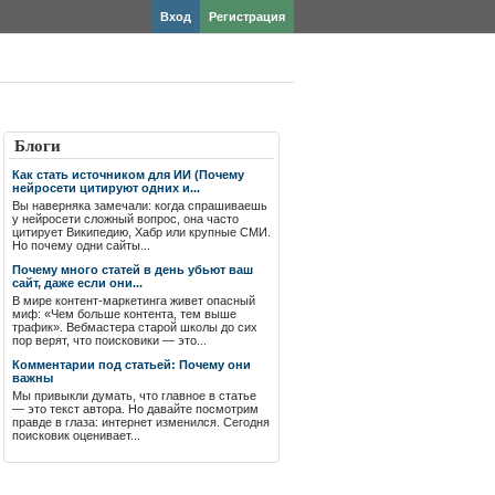
Вход
Регистрация
Блоги
Как стать источником для ИИ (Почему
нейросети цитируют одних и...
Вы наверняка замечали: когда спрашиваешь
у нейросети сложный вопрос, она часто
цитирует Википедию, Хабр или крупные СМИ.
Но почему одни сайты...
Почему много статей в день убьют ваш
сайт, даже если они...
В мире контент-маркетинга живет опасный
миф: «Чем больше контента, тем выше
трафик». Вебмастера старой школы до сих
пор верят, что поисковики — это...
Комментарии под статьей: Почему они
важны
Мы привыкли думать, что главное в статье
— это текст автора. Но давайте посмотрим
правде в глаза: интернет изменился. Сегодня
поисковик оценивает...