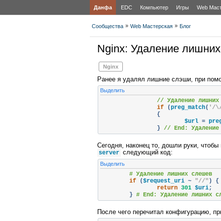
Данфа
EDC
Компьютер
Игры
Web Мас
»
»
Сообщества
Web Мастерская
Блог
Nginx: Удаление лишни
Nginx
Ранее я удалял лишние слэши, при пом
Выделить
// Удаление лишних
if
(
preg_match
(
'/\
{
			$url 
=
 pre
}
// End: Удаление
Сегодня, наконец то, дошли руки, чтобы
следующий код:
server
Выделить
# Удаление лишних слешев
if
(
$request_uri 
~
"//"
)
{
return
301
 $uri
;
}
# End: Удаление лишних с
После чего перечитал конфигурацию, п