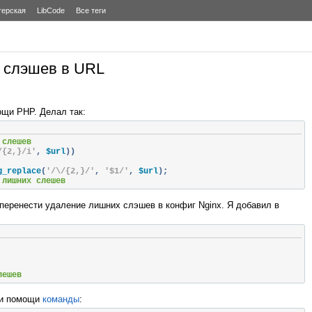
терская
LibCode
Все теги
х слэшев в URL
ощи PHP. Делал так:
 слешев
/{2,}/i'
,
 $url
))
g_replace
(
'/\/{2,}/'
,
'$1/'
,
 $url
);
 лишних слешев
 перенести удаление лишних слэшев в конфиг Nginx. Я добавил в
лешев
ри помощи
команды
: