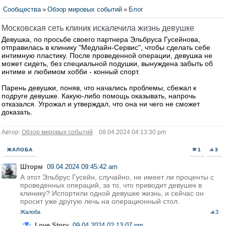
Сообщества
»
Обзор мировых событий
»
Блог
Московская сеть клиник искалечила жизнь девушке
Девушка, по просьбе своего партнера Эльбруса Гусейнова,
отправилась в клинику "Медлайн-Сервис", чтобы сделать себе
интимную пластику. После проведенной операции, девушка не
может сидеть, без специальной подушки, вынуждена забыть об
интиме и любимом хобби - конный спорт.
Парень девушки, поняв, что начались проблемы, сбежал к
подруге девушке. Какую-либо помощь оказывать, напрочь
отказался. Угрожал и утверждал, что она ни чего не сможет
доказать.
Автор:
Обзор мировых событий
08.04.2024 04:13:30 pm
ЖАЛОБА
1
3
Шторм
09.04.2024 09:45:42 am
А этот Эльбрус Гусейн, случайно, не имеет ли проценты с
проведенных операций, за то, что приводит девушек в
клинику? Испортили одной девушке жизнь, и сейчас он
просит уже другую лечь на операционный стол.
Жалоба
3
Love Story
09.04.2024 02:13:07 pm