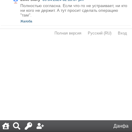
Полностью согласна. Если что-то не устраивает, ни кто
ни кого не держит. А тут просит сделать операцию
"там".
Жалоба
Полная версия
·
Русский (RU)
·
Вход
·
Данфа