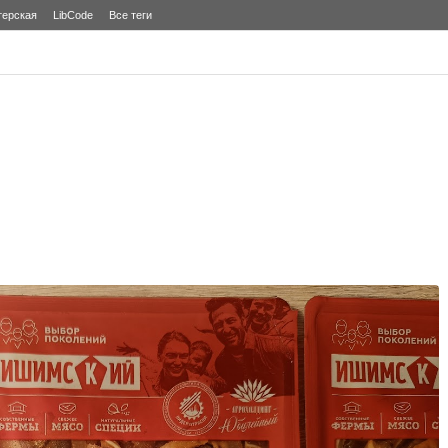
терская
LibCode
Все теги