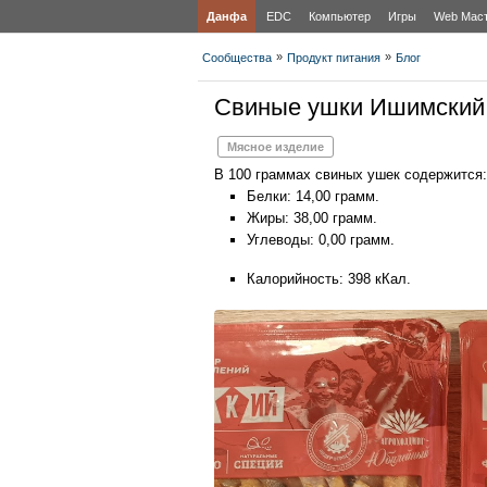
Данфа
EDC
Компьютер
Игры
Web Мас
»
»
Сообщества
Продукт питания
Блог
Свиные ушки Ишимский
Мясное изделие
В 100 граммах свиных ушек содержится:
Белки: 14,00 грамм.
Жиры: 38,00 грамм.
Углеводы: 0,00 грамм.
Калорийность: 398 кКал.