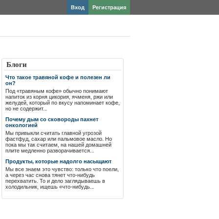
Вход
Регистрация
Блоги
Что такое травяной кофе и полезен ли
он?
Под «травяным кофе» обычно понимают
напиток из корня цикория, ячменя, ржи или
желудей, который по вкусу напоминает кофе,
но не содержит...
Почему дым со сковороды пахнет
онкологией
Мы привыкли считать главной угрозой
фастфуд, сахар или пальмовое масло. Но
пока мы так считаем, на нашей домашней
плите медленно разворачивается...
Продукты, которые надолго насыщают
Мы все знаем это чувство: только что поели,
а через час снова тянет что-нибудь
перехватить. То и дело заглядываешь в
холодильник, ищешь «что-нибудь...