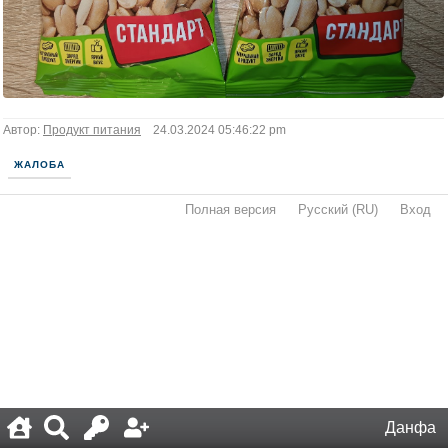
Автор:
Продукт питания
24.03.2024 05:46:22 pm
ЖАЛОБА
Полная версия
·
Русский (RU)
·
Вход
·
Данфа