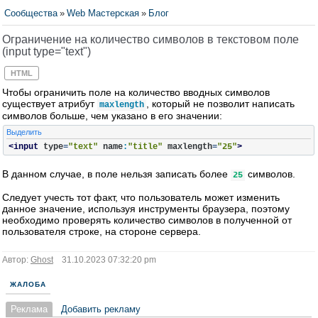
Сообщества
»
Web Мастерская
»
Блог
Ограничение на количество символов в текстовом поле
(input type="text")
HTML
Чтобы ограничить поле на количество вводных символов
существует атрибут
, который не позволит написать
maxlength
символов больше, чем указано в его значении:
Выделить
<input
type
=
"text"
name
:
"title"
maxlength
=
"25"
>
В данном случае, в поле нельзя записать более
символов.
25
Следует учесть тот факт, что пользователь может изменить
данное значение, используя инструменты браузера, поэтому
необходимо проверять количество символов в полученной от
пользователя строке, на стороне сервера.
Автор:
Ghost
31.10.2023 07:32:20 pm
ЖАЛОБА
Реклама
Добавить рекламу