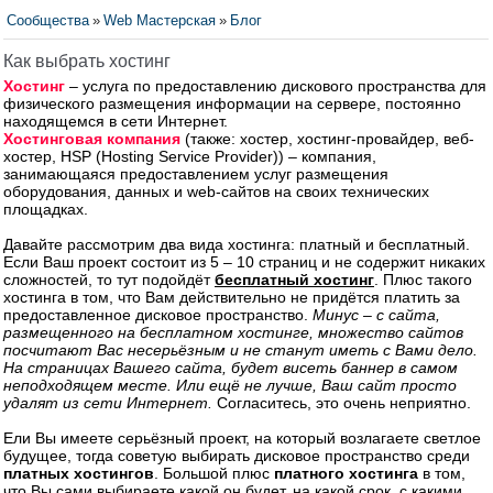
Сообщества
»
Web Мастерская
»
Блог
Как выбрать хостинг
Хостинг
– услуга по предоставлению дискового пространства для
физического размещения информации на сервере, постоянно
находящемся в сети Интернет.
Хостинговая компания
(также: хостер, хостинг-провайдер, веб-
хостер, HSP (Hosting Service Provider)) – компания,
занимающаяся предоставлением услуг размещения
оборудования, данных и web-сайтов на своих технических
площадках.
Давайте рассмотрим два вида хостинга: платный и бесплатный.
Если Ваш проект состоит из 5 – 10 страниц и не содержит никаких
сложностей, то тут подойдёт
бесплатный хостинг
. Плюс такого
хостинга в том, что Вам действительно не придётся платить за
предоставленное дисковое пространство.
Минус – с сайта,
размещенного на бесплатном хостинге, множество сайтов
посчитают Вас несерьёзным и не станут иметь с Вами дело.
На страницах Вашего сайта, будет висеть баннер в самом
неподходящем месте. Или ещё не лучше, Ваш сайт просто
удалят из сети Интернет.
Согласитесь, это очень неприятно.
Ели Вы имеете серьёзный проект, на который возлагаете светлое
будущее, тогда советую выбирать дисковое пространство среди
платных хостингов
. Большой плюс
платного хостинга
в том,
что Вы сами выбираете какой он будет, на какой срок, с какими