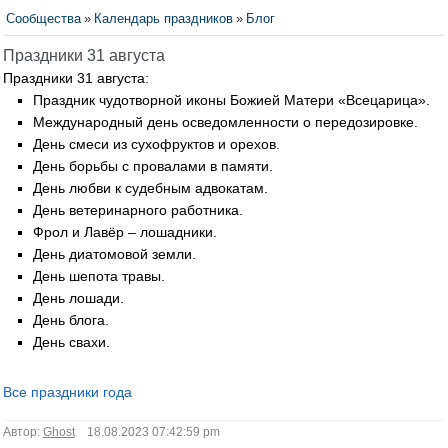
Сообщества
»
Календарь праздников
»
Блог
Праздники 31 августа
Праздники 31 августа:
Праздник чудотворной иконы Божией Матери «Всецарица».
Международный день осведомленности о передозировке.
День смеси из сухофруктов и орехов.
День борьбы с провалами в памяти.
День любви к судебным адвокатам.
День ветеринарного работника.
Фрол и Лавёр – лошадники.
День диатомовой земли.
День шепота травы.
День лошади.
День блога.
День свахи.
Все праздники года
Автор:
Ghost
18.08.2023 07:42:59 pm