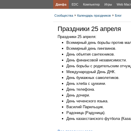
Данфа
EDC
Компьютер
Игры
Web Мас
»
»
Сообщества
Календарь праздников
Блог
Праздники 25 апреля
Праздники 25 апреля:
Всемирный день борьбы против мал
Всемирный день пингвинов.
День объятия сантехников.
День финансовой независимости.
День борьбы с родительским отчуж
Международный День ДНК.
День бумажных самолетиков.
День хлеба с цуккини.
День телефона.
День дочери.
День чеченского языка.
Василий Парильщик.
Радоница (Радуница).
День казахстанского футбола (Каза