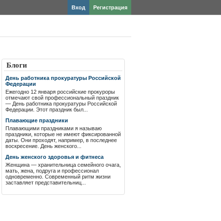
Вход
Регистрация
Блоги
День работника прокуратуры Российской
Федерации
Ежегодно 12 января российские прокуроры
отмечают свой профессиональный праздник
— День работника прокуратуры Российской
Федерации. Этот праздник был...
Плавающие праздники
Плавающими праздниками я называю
праздники, которые не имеют фиксированной
даты. Они проходят, например, в последнее
воскресение. День женского...
День женского здоровья и фитнеса
Женщина — хранительница семейного очага,
мать, жена, подруга и профессионал
одновременно. Современный ритм жизни
заставляет представительниц...