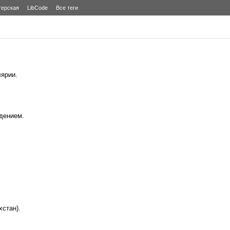
терская
LibCode
Все теги
ярии.
дением.
хстан).