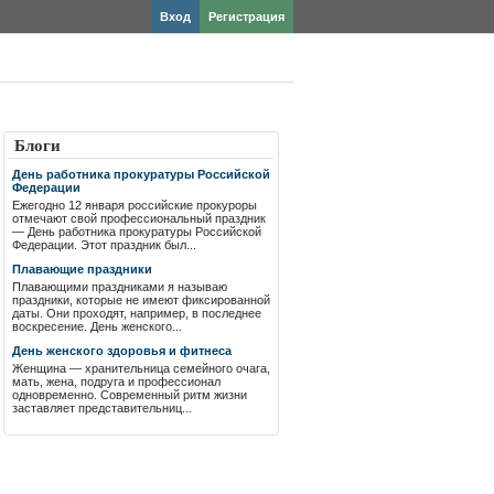
Вход
Регистрация
Блоги
День работника прокуратуры Российской
Федерации
Ежегодно 12 января российские прокуроры
отмечают свой профессиональный праздник
— День работника прокуратуры Российской
Федерации. Этот праздник был...
Плавающие праздники
Плавающими праздниками я называю
праздники, которые не имеют фиксированной
даты. Они проходят, например, в последнее
воскресение. День женского...
День женского здоровья и фитнеса
Женщина — хранительница семейного очага,
мать, жена, подруга и профессионал
одновременно. Современный ритм жизни
заставляет представительниц...