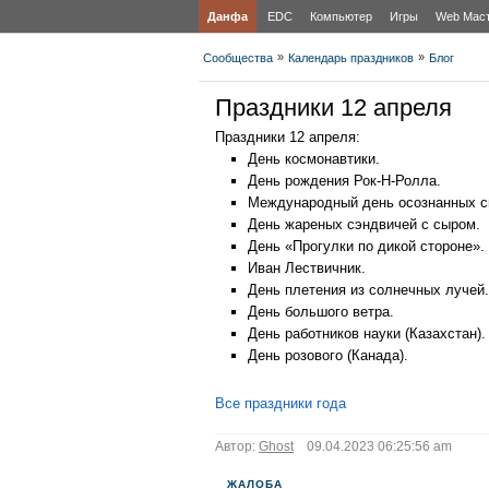
Данфа
EDC
Компьютер
Игры
Web Мас
»
»
Сообщества
Календарь праздников
Блог
Праздники 12 апреля
Праздники 12 апреля:
День космонавтики.
День рождения Рок-Н-Ролла.
Международный день осознанных с
День жареных сэндвичей с сыром.
День «Прогулки по дикой стороне».
Иван Лествичник.
День плетения из солнечных лучей.
День большого ветра.
День работников науки (Казахстан).
День розового (Канада).
Все праздники года
Автор:
Ghost
09.04.2023 06:25:56 am
ЖАЛОБА