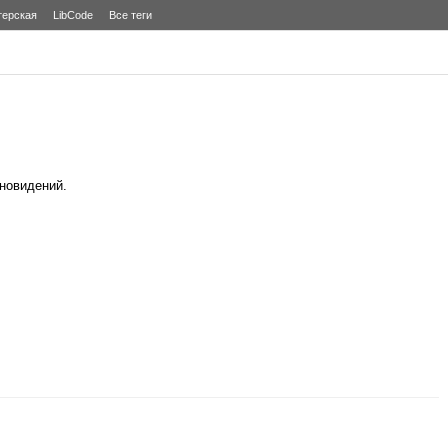
терская
LibCode
Все теги
новидений.