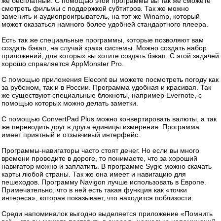
же бесплатный. С помощью этой программы вы так же сможете
смотреть фильмы с поддержкой субтитров. Так же можно
заменить и аудиопроигрыватель, на тот же Winamp, который
может оказаться намного более удобней стандартного плеера.
Есть так же специальные программы, которые позволяют вам
создать бэкап, на случай краха системы. Можно создать набор
приложений, для которых вы хотите создать бэкап. С этой задачей
хорошо справляется AppMonster Pro.
С помощью приложения Elecont вы можете посмотреть погоду как
за рубежом, так и в России. Программа удобная и красивая. Так
же существуют специальные блокноты, например Evernote, с
помощью которых можно делать заметки.
С помощью ConvertPad Plus можно конвертировать валюты, а так
же переводить друг в друга единицы измерения. Программа
имеет приятный и отзывчивый интерфейс.
Программы-навигаторы часто стоят денег. Но если вы много
времени проводите в дороге, то понимаете, что за хороший
навигатор можно и заплатить. В программе Sygic можно скачать
карты любой страны. Так же она имеет и навигацию для
пешеходов. Программу Navigon лучше использовать в Европе.
Примечательно, что в ней есть такая функция как «точки
интереса», которая показывает, что находится поблизости.
Среди напоминалок выгодно выделяется приложение «Помнить