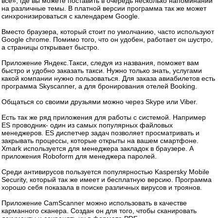
всё», где вы можете поставить в очередь несколько напоминаний
на различные темы. В платной версии программа так же может
синхронизироваться с календарем Google.
Вместо браузера, который стоит по умолчанию, часто используют
Google chrome. Помимо того, что он удобен, работает он шустро,
а страницы открывает быстро.
Приложение Яндекс.Такси, следуя из названия, поможет вам
быстро и удобно заказать такси. Нужно только знать, услугами
какой компании нужно пользоваться. Для заказа авиабилетов есть
программа Skyscanner, а для бронирования отелей Booking.
Общаться со своими друзьями можно через Skype или Viber.
Есть так же ряд приложения для работы с системой. Например
ES проводник- один из самых популярных файловых
менеджеров. ES диспетчер задач позволяет просматривать и
закрывать процессы, которые открыты на вашем смартфоне.
Xmark используется для менеджера закладок в браузере. А
приложения Roboform для менеджера паролей.
Среди антивирусов пользуется популярностью Kaspersky Mobile
Security, который так же имеет и бесплатную версию. Программа
хорошо себя показала в поиске различных вирусов и троянов.
Приложение CamScanner можно использовать в качестве
карманного сканера. Создан он для того, чтобы сканировать