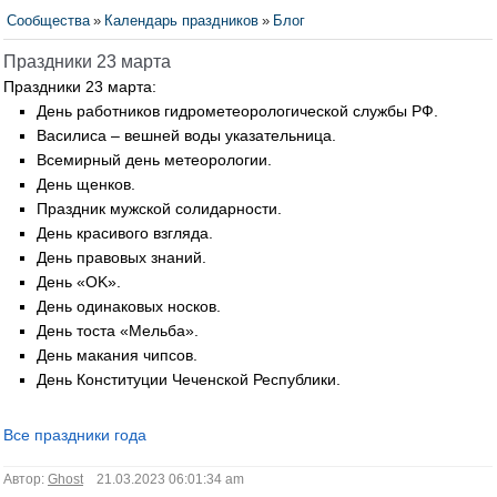
Сообщества
»
Календарь праздников
»
Блог
Праздники 23 марта
Праздники 23 марта:
День работников гидрометеорологической службы РФ.
Василиса – вешней воды указательница.
Всемирный день метеорологии.
День щенков.
Праздник мужской солидарности.
День красивого взгляда.
День правовых знаний.
День «OK».
День одинаковых носков.
День тоста «Мельба».
День макания чипсов.
День Конституции Чеченской Республики.
Все праздники года
Автор:
Ghost
21.03.2023 06:01:34 am