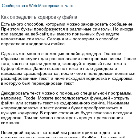
Сообщества
»
Web Мастерская
»
Блог
Как определить кодировку файла
Есть много способов, которыми можно закодировать сообщение.
При этом буквы преобразуются в различные символы. Но иногда,
при заходе на веб-сайт, вы вместо привычных букв видите
непонятные символы. Сегодня мы поговорим о способах
определения кодировки файла.
Сделать это можно с помощью онлайн-декодера. Главным
образом он служит для распознавания электронных писем. После
того, как вы открыли декодер, скопируйте нужный вам текст в
буфер обмена. Далее вставляет текст в поле декодера и
нажимаем «расшифровать», после чего в поле должен появиться
расшифрованный текст, а ниже исходная кодировка и кодировка,
в которую был перекодирован текст.
Декодировать текст можно с помощью специальной программы,
например, Tcode. Можете воспользоваться функцией «открыть
файл» или вставить текст из кодированного файла. Нажимаем
«перекодировать» и текст должен будет преобразоваться в
нужную кодировку. В строке состояния будет показана исходная
кодировка. Там же можно посмотреть процент распознания
символов.
Последний вариант, который мы рассмотрим сегодня - это
распознавание с помощью программы AkelPad. Тут тоже всё