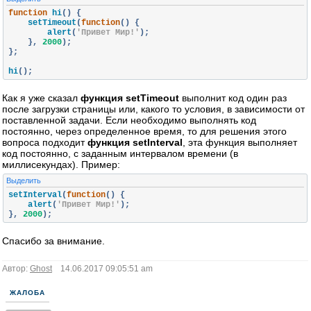
function
 hi
()
{
    setTimeout
(
function
()
{
        alert
(
'Привет Мир!'
);
},
2000
);
};
hi
();
Как я уже сказал
функция setTimeout
выполнит код один раз
после загрузки страницы или, какого то условия, в зависимости от
поставленной задачи. Если необходимо выполнять код
постоянно, через определенное время, то для решения этого
вопроса подходит
функция setInterval
, эта функция выполняет
код постоянно, с заданным интервалом времени (в
миллисекундах). Пример:
Выделить
setInterval
(
function
()
{
    alert
(
'Привет Мир!'
);
},
2000
);
Спасибо за внимание.
Автор:
Ghost
14.06.2017 09:05:51 am
ЖАЛОБА