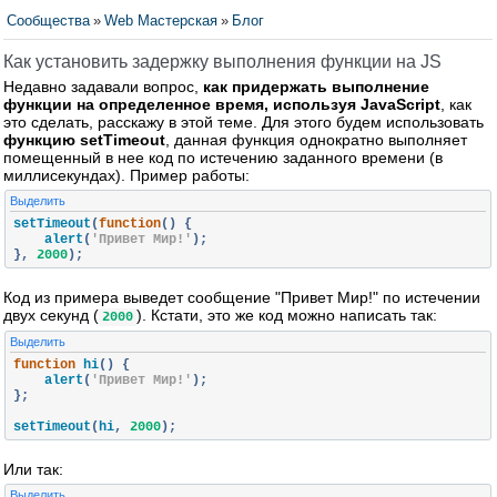
Сообщества
»
Web Мастерская
»
Блог
Как установить задержку выполнения функции на JS
Недавно задавали вопрос,
как придержать выполнение
функции на определенное время, используя JavaScript
, как
это сделать, расскажу в этой теме. Для этого будем использовать
функцию setTimeout
, данная функция однократно выполняет
помещенный в нее код по истечению заданного времени (в
миллисекундах). Пример работы:
Выделить
setTimeout
(
function
()
{
    alert
(
'Привет Мир!'
);
},
2000
);
Код из примера выведет сообщение "Привет Мир!" по истечении
двух секунд (
). Кстати, это же код можно написать так:
2000
Выделить
function
 hi
()
{
    alert
(
'Привет Мир!'
);
};
setTimeout
(
hi
,
2000
);
Или так:
Выделить