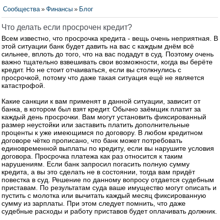
Сообщества
»
Финансы
»
Блог
Что делать если просрочен кредит?
Всем известно, что просрочка кредита - вещь очень неприятная. В
этой ситуации банк будет давить на вас с каждым днём всё
сильнее, вплоть до того, что на вас подадут в суд. Поэтому очень
важно тщательно взвешивать свои возможности, когда вы берёте
кредит. Но не стоит отчаиваться, если вы столкнулись с
просрочкой, потому что даже такая ситуация ещё не является
катастрофой.
Какие санкции к вам применят в данной ситуации, зависит от
банка, в котором был взят кредит. Обычно заёмщик платит за
каждый день просрочки. Вам могут установить фиксированный
размер неустойки или заставить платить дополнительные
проценты к уже имеющимся по договору. В любом кредитном
договоре чётко прописано, что банк может потребовать
единовременной выплаты по кредиту, если вы нарушите условия
договора. Просрочка платежа как раз относится к таким
нарушениям. Если банк запросил погасить полную сумму
кредита, а вы это сделать не в состоянии, тогда вам придёт
повестка в суд. Решение по данному вопросу отдается судебным
приставам. По результатам суда ваше имущество могут описать и
пустить с молотка или вычитать каждый месяц фиксированную
сумму из зарплаты. При этом следует помнить, что даже
судебные расходы и работу приставов будет оплачивать должник.