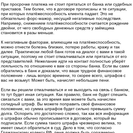
При просрочке платежа не стоит прятаться от банка или судебных
приставов. Тем более, что в договоре прописаны и те ситуации,
при которых платёжеспособность клиента падает. Это не
обязательно форс-мажор, несущий негативные последствия.
Например, снижением платёжеспособности считается рождение
двойни, от чего свободных денежных средств у заёмщика
становится в разы меньше.
К негативным факторам, влияющим на платёжеспособность,
можно отнести болезнь близких, потерю работы, кражу и так
далее. Практически любой банк готов на диалог с вами в такой
ситуации, поэтому не стоит отмалчиваться или прятаться от его
представителей. Нежелание идти на контакт полностью уберёт
лояльность по отношению к вам со стороны банка. Если вы сами
обратились в банк и доказали, что ваше трудное финансовое
положение - лишь вопрос времени, то скорее всего, штрафов с
вас не возьмут. Может быть, начислят небольшие пени.
Если вы решили отмалчиваться и не выходить на связь с банком,
то тут будет иная ситуация. Как правило, банк не будет спешить
связаться с вами, за это время вам можете быть начислен
солидный штраф. Вы можете поправить своё финансовое
положение, но сумма штрафов будет сильно превышать сумму
долга. Оспорить это достаточно сложно, так как вся информация
о штрафах обычно прописывается в договоре, который вы
подписали. Если сумма такого штрафа чрезмерно велика, то
имеет смысл обратиться в суд. Дело в том, что согласно
Гражданскому кодексу РФ, пеня должна быть соразмерно