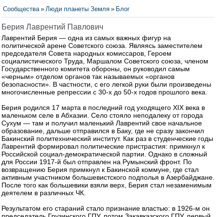
Сообщества
»
Люди планеты Земля
»
Блог
Берия Лаврентий Павлович
Лаврентий Берия — одна из самых важных фигур на
политической арене Советского союза. Являясь заместителем
председателя Совета народных комиссаров, Героем
социалистического Труда, Маршалом Советского союза, членом
Государственного комитета обороны, он руководил самым
«черным» отделом органов так называемых «органов
безопасности». В частности, с его легкой руки были произведены
многочисленные репрессии с 30-х до 50-х годов прошлого века.
Берия родился 17 марта в последний год уходящего XIX века в
маленьком селе в Абхазии. Село стояло неподалеку от города
Сухум — там и получил маленький Лаврентий свое начальное
образование, дальше отправился в Баку, где не сразу закончил
Бакинский политехнический институт. Как раз в студенческие годы
Лаврентий формировал политические пристрастия: примкнул к
Российской социал-демократической партии. Однако в сложный
для России 1917-й был отправлен на Румынский фронт. По
возвращению Берия примкнул к Бакинской коммуне, где стал
активным участником большевистского подполья в Азербайджане.
После того как большевики взяли верх, Берия стал незаменимым
деятелем в различных ЧК.
Результатом его стараний стало признание властью: в 1926-м он
председатель Грузинского ГПУ, потом Закавказского ГПУ, первый