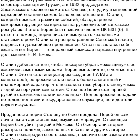
секретарь компартии Грузии, а в 1932 председатель
Закавказского краевого комитета. Однако, его удачу в мгновенной
карьерной лестнице можно было легко объяснить: Сталин,
который помогал в развитии событий, обладал рядом
компрометирующих материалов на руководителей кавказских
республик. В итоге Берия был назначен членом ЦК ВКП (б). В
ответ на помощь, Берия писал и выступал с хвалебными
статьями о роли Сталина в распространении Советской власти,
надеясь на дальнейшее продвижение. Ответ не заставил себя
ждать: и вот Берия — генеральный комиссар наркома внутренних
дел, сменил Н. И. Ежова.
Сталин добивался того, чтобы поскорее убрать «ежовщину» с ее
жесткими заметными мерами. Берия выполнил то, о чем мечтал
Сталин. Это он стал инициатором создания ГУЛАГа и
концлагерей, репрессии стали носить более элегантный и
планомерный характер, что позволила тихо убирать «ненужных»
людей из верхушки компартии. С тех пор Берия стал правой
рукой в сталинских политических играх. Под репрессии попадали
не только политики и государственные служащие, но и деятели
наук и искусства.
Преданности Берия Сталину не было предела. Порой он сам
лично пытал арестованных, выуживая «правду». С помощью
Берии был убит Троцкий в Мексике. Он был организатором
расстрела поляков, заключенных в Катыни и других лагерях.
Сталин вознаградил своего земляка, назначив свои заместителем
при Совнаркоме.