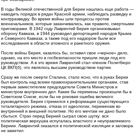
В годы Великой отечественной для Берии нашлась еще работа —
наводить порядок в рядах Красной армии, наблюдать разведку и
контрразведку. Во время войны шли процессы против
военачальников, которые заканчивались, как правило, смертными
приговорами. В 1942 году Лаврентий Берия организовывал
оборону Кавказа, в 1944 руководил депортацией народов Крыма
и Северного Кавказа, а также под его надзором были все
исследования в области атомного и ракетного оружия.
После войны Берия, казалось бы, оставил свое «черное» дело,
однако, на его место в госбезопасности пришли люди под его
руководством. А в это время Лаврентий стал членом Политбюро
ЦК ВКП(б), что являлось высшим руководством партии.
Сразу же после смерти Сталина, стало ясно, что в руках Берии
был контроль над всеми правоохранительными органами, став
первым заместителем председатели Совета Министров и
министром внутренних дел. Какие бы перемены произошли бы в
Советском Союзе, если бы не роковая ошибка великого
руководителя. Берия стремился к реформации существующего
тоталитарного режима, отказа от идеологии, переменам во
внутренней и внешней политике. Но его мечтам не дано было
сбыться. Страх перед Берией сыграл свою шутку: вся
политическая верхушка испугалась властного и неуправляемого
Бериии. Лаврентий оказался в политической изоляции и заговора
не заметил.