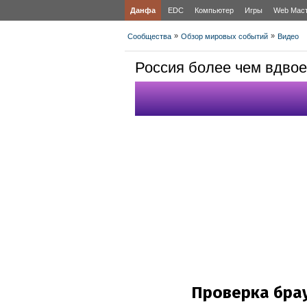
Данфа
EDC
Компьютер
Игры
Web Мас
»
»
Сообщества
Обзор мировых событий
Видео
Россия более чем вдвое