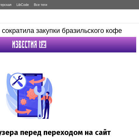
терская
LibCode
Все теги
 сократила закупки бразильского кофе