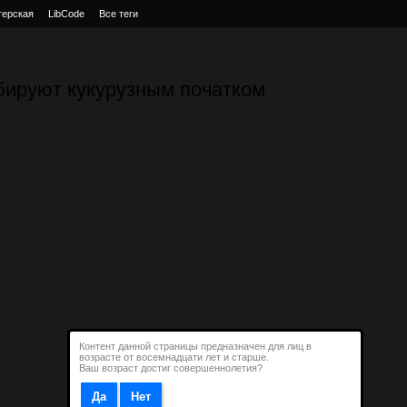
терская
LibCode
Все теги
рбируют кукурузным початком
Контент данной страницы предназначен для лиц в
возрасте от восемнадцати лет и старше.
Ваш возраст достиг совершеннолетия?