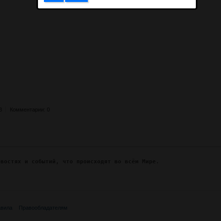
3
Комментарии: 0
овостях и событий, что происходят во всём Мире.
вила
Правообладателям