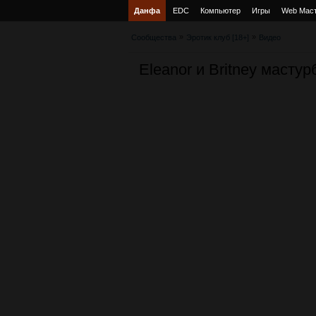
Данфа
EDC
Компьютер
Игры
Web Мас
»
»
Сообщества
Эротик клуб [18+]
Видео
Eleanor и Britney масту