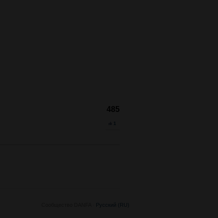
485
1
Сообщество DANFA ·
Русский (RU)