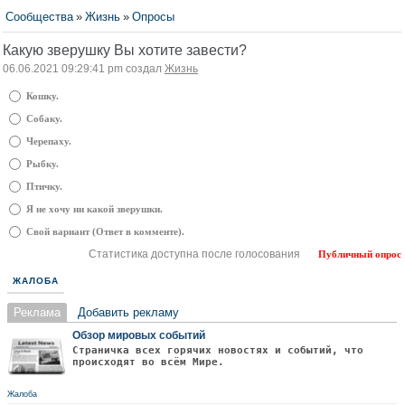
Сообщества
»
Жизнь
»
Опросы
Какую зверушку Вы хотите завести?
06.06.2021 09:29:41 pm создал
Жизнь
Кошку.
Собаку.
Черепаху.
Рыбку.
Птичку.
Я не хочу ни какой зверушки.
Свой вариант (Ответ в комменте).
Статистика доступна после голосования
Публичный опрос
ЖАЛОБА
Реклама
Добавить рекламу
Обзор мировых событий
Страничка всех горячих новостях и событий, что
происходят во всём Мире.
Жалоба