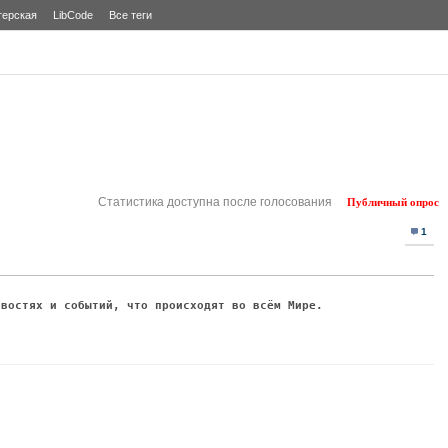
терская
LibCode
Все теги
Статистика доступна после голосования
Публичный опрос
1
овостях и событий, что происходят во всём Мире.