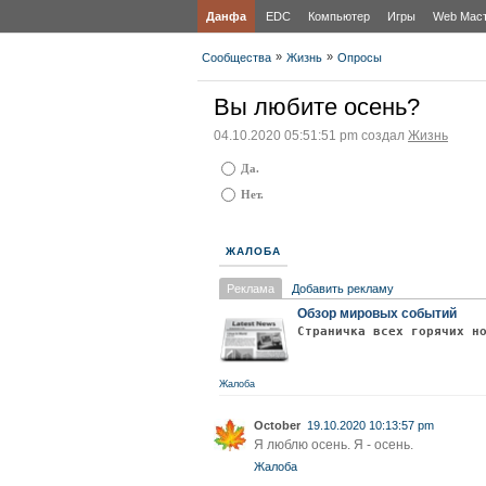
Данфа
EDC
Компьютер
Игры
Web Мас
»
»
Сообщества
Жизнь
Опросы
Вы любите осень?
04.10.2020 05:51:51 pm создал
Жизнь
Да.
Нет.
ЖАЛОБА
Реклама
Добавить рекламу
Обзор мировых событий
Страничка всех горячих н
Жалоба
October
19.10.2020 10:13:57 pm
Я люблю осень. Я - осень.
Жалоба