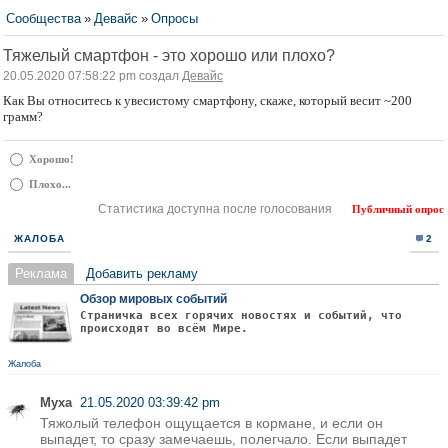
Сообщества
»
Девайс
»
Опросы
Тяжелый смартфон - это хорошо или плохо?
20.05.2020 07:58:22 pm создал
Девайс
Как Вы относитесь к увесистому смартфону, скаже, который весит ~200
грамм?
Хорошо!
Плохо...
Статистика доступна после голосования
Публичный опрос
ЖАЛОБА
2
Реклама
Добавить рекламу
Обзор мировых событий
Страничка всех горячих новостях и событий, что
происходят во всём Мире.
Жалоба
Муха
21.05.2020 03:39:42 pm
Тяжолый телефон ощущается в кормане, и если он
выпадет, то сразу замечаешь, полегчало. Если выпадет