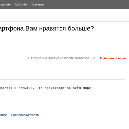
терская
LibCode
Все теги
мартфона Вам нравятся больше?
Статистика доступна после голосования
Публичный опрос
овостях и событий, что происходят во всём Мире.
вила
Правообладателям