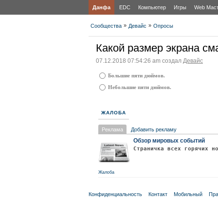
Данфа
EDC
Компьютер
Игры
Web Мас
»
»
Сообщества
Девайс
Опросы
Какой размер экрана с
07.12.2018 07:54:26 am создал
Девайс
Большие пяти дюймов.
Небольшие пяти дюймов.
ЖАЛОБА
Реклама
Добавить рекламу
Обзор мировых событий
Страничка всех горячих н
Жалоба
Конфиденциальность
Контакт
Мобильный
Пра