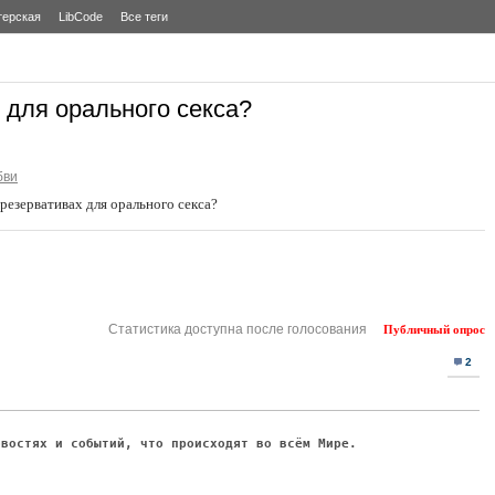
терская
LibCode
Все теги
для орального секса?
бви
резервативах для орального секса?
Статистика доступна после голосования
Публичный опрос
2
овостях и событий, что происходят во всём Мире.