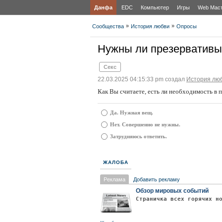
Данфа
EDC
Компьютер
Игры
Web Мас
»
»
Сообщества
История любви
Опросы
Нужны ли презервативы 
Секс
22.03.2025 04:15:33 pm создал
История лю
Как Вы считаете, есть ли необходимость в п
Да. Нужная вещ.
Нет. Совершенно не нужны.
Затрудняюсь ответить.
ЖАЛОБА
Реклама
Добавить рекламу
Обзор мировых событий
Страничка всех горячих н