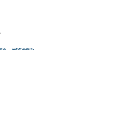
а.
вила
Правообладателям