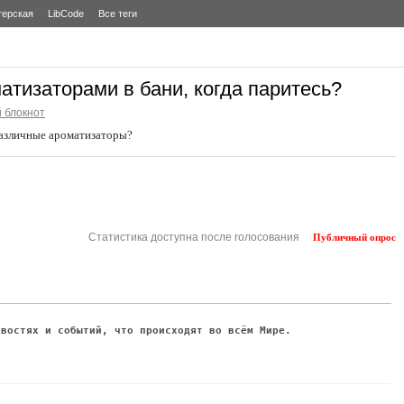
терская
LibCode
Все теги
атизаторами в бани, когда паритесь?
 блокнот
 различные ароматизаторы?
Статистика доступна после голосования
Публичный опрос
овостях и событий, что происходят во всём Мире.