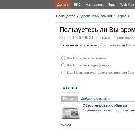
Данфа
EDC
Компьютер
Игры
Web Мас
»
»
Сообщества
Деревенский блокнот
Опросы
Пользуетесь ли Вы аром
23.09.2024 07:46:31 pm создал
Деревенский
Когда паритесь, в бане, используете ли Вы
Да. Пользуюсь постоянно.
Да. Пользуюсь периодически.
Нет. Не используют ароматизаторы вообще.
ЖАЛОБА
Реклама
Добавить рекламу
Обзор мировых событий
Страничка всех горячих н
Жалоба