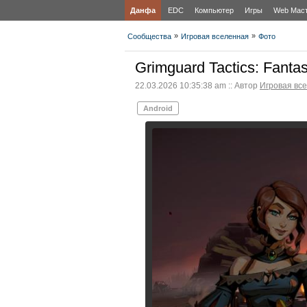
Данфа
EDC
Компьютер
Игры
Web Мас
»
»
Сообщества
Игровая вселенная
Фото
Grimguard Tactics: Fant
22.03.2026 10:35:38 am :: Автор
Игровая вс
Android