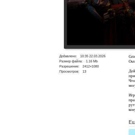
Добавлено: 10:35 22.03.2026
Gri
Out
Размер файла: 1.16 Mb
Разрешение: 2412×1080
Дей
Просмотров: 13
при
Что
мог
Игр
пра
рут
кон
Ещ