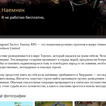
mguard Tactics: Fantasy RPG — это пошаговая ролевая стратегия в жанре тёмно
erdawn Limited.
ствие разворачивается в мире Теренос, который оказался на грани гибели. Чел
морвы. Эти коварные создания проникают в сердца людей, предлагая им безгр
бы остановить надвигающуюся тьму и освободить народ от их влияния, необх
ущественных, легендарных и опасных героев.
оку предстоит взять на себя роль наёмника, прибывшего в Твердыню — послед
вительница, Виолетта, поручает герою найти пропавшую группу разведчиков. 
инным. Обычная спасательная операция превращается в эпическое путешестви
у стоит судьба всего человечества, а ключ к спасению кроется в поиске могущ
ё фотографии