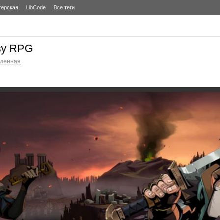
терская
LibCode
Все теги
asy RPG
еленная