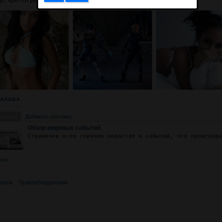
АЛОБА
еклама
Добавить рекламу
Обзор мировых событий
Страничка всех горячих новостях и событий, что происход
лоба
вила
Правообладателям