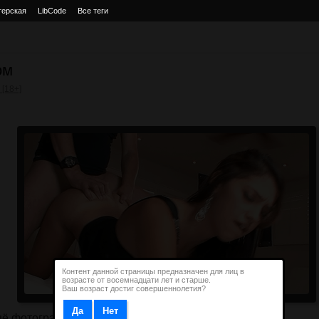
терская
LibCode
Все теги
ом
 [18+]
Контент данной страницы предназначен для лиц в
возрасте от восемнадцати лет и старше.
Ваш возраст достиг совершеннолетия?
ё фотографии