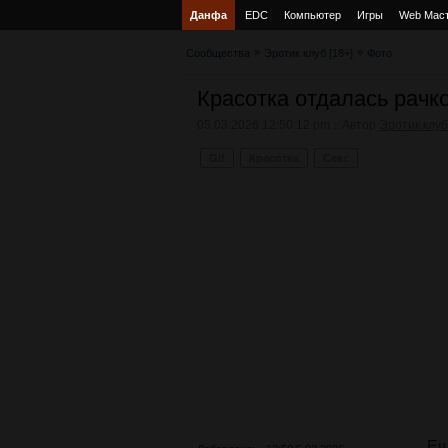
Данфа
EDC
Компьютер
Игры
Web Мас
»
»
Сообщества
Эротик клуб [18+]
Фото
Красотка отдалась рачк
05.03.2026 12:50:12 pm :: Автор
Эротик клуб
Gif
Красотка
Секс
Ещ