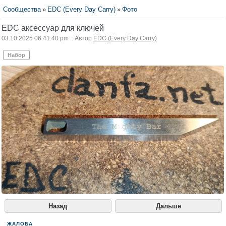
Сообщества
»
EDC (Every Day Carry)
»
Фото
EDC аксессуар для ключей
03.10.2025 06:41:40 pm :: Автор
EDC (Every Day Carry)
Набор
Назад
Дальше
ЖАЛОБА