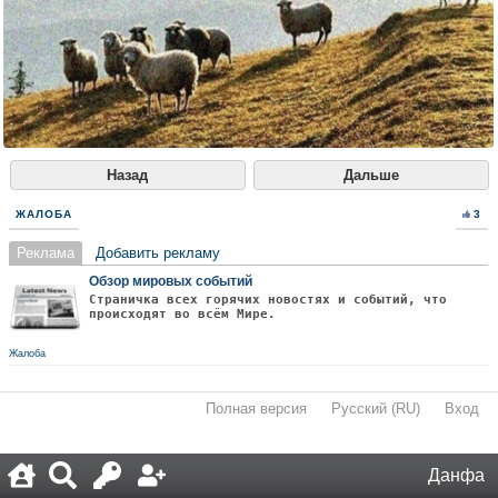
Назад
Дальше
ЖАЛОБА
3
Реклама
Добавить рекламу
Обзор мировых событий
Страничка всех горячих новостях и событий, что
происходят во всём Мире.
Жалоба
Полная версия
·
Русский (RU)
·
Вход
·
Данфа