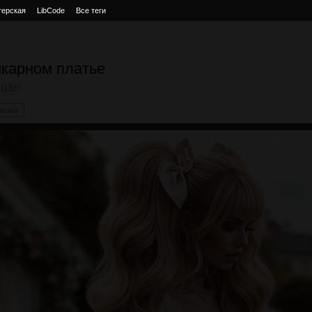
терская
LibCode
Все теги
карном платье
[18+]
яшка