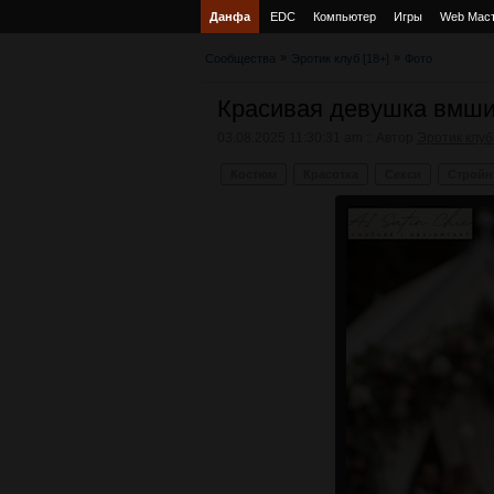
Данфа
EDC
Компьютер
Игры
Web Мас
»
»
Сообщества
Эротик клуб [18+]
Фото
Красивая девушка вмши
03.08.2025 11:30:31 am :: Автор
Эротик клуб 
Костюм
Красотка
Секси
Стройн