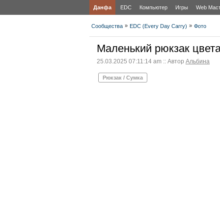
Данфа
EDC
Компьютер
Игры
Web Мас
»
»
Сообщества
EDC (Every Day Carry)
Фото
Маленький рюкзак цвета
25.03.2025 07:11:14 am :: Автор
Альбина
Рюкзак / Сумка