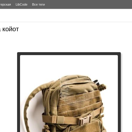
терская
LibCode
Все теги
 койот