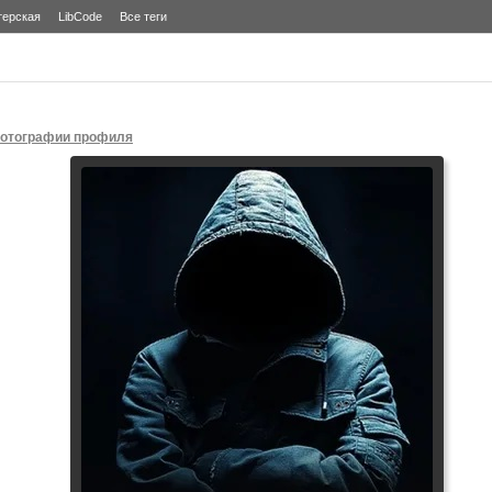
терская
LibCode
Все теги
отографии профиля