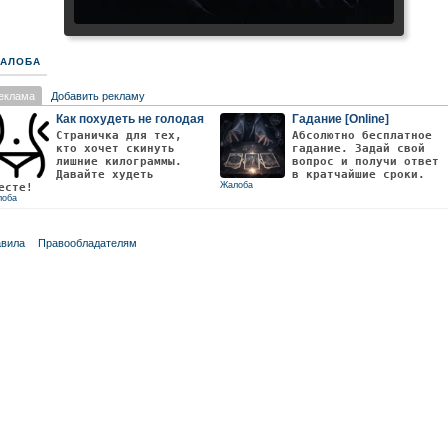
АЛОБА
еклама
Добавить рекламу
Как похудеть не голодая
Гадание [Online]
Страничка для тех,
Абсолютно бесплатное
кто хочет скинуть
гадание. Задай свой
лишние килограммы.
вопрос и получи ответ
Давайте худеть
в кратчайшие сроки.
Жалоба
есте!
лоба
вила
Правообладателям