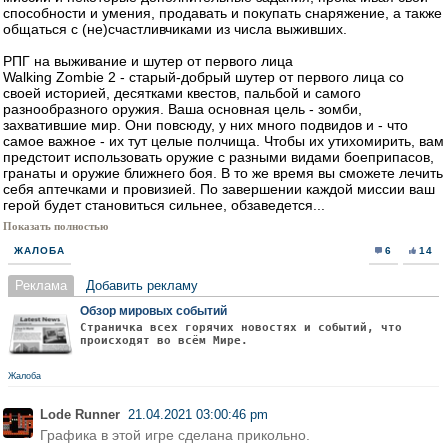
способности и умения, продавать и покупать снаряжение, а также
общаться с (не)счастливчиками из числа выживших.
РПГ на выживание и шутер от первого лица
Walking Zombie 2 - старый-добрый шутер от первого лица со
своей историей, десятками квестов, пальбой и самого
разнообразного оружия. Ваша основная цель - зомби,
захватившие мир. Они повсюду, у них много подвидов и - что
самое важное - их тут целые полчища. Чтобы их утихомирить, вам
предстоит использовать оружие с разными видами боеприпасов,
гранаты и оружие ближнего боя. В то же время вы сможете лечить
себя аптечками и провизией. По завершении каждой миссии ваш
герой будет становиться сильнее, обзаведется...
Показать полностью
ЖАЛОБА
6
14
Реклама
Добавить рекламу
Обзор мировых событий
Страничка всех горячих новостях и событий, что
происходят во всём Мире.
Жалоба
Lode Runner
21.04.2021 03:00:46 pm
Графика в этой игре сделана прикольно.