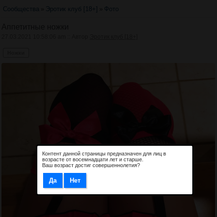
Сообщества
»
Эротик клуб [18+]
»
Фото
Аппетитные ножки
27.03.2021 10:58:06 am :: Автор
Эротик клуб [18+]
Ножки
Контент данной страницы предназначен для лиц в
возрасте от восемнадцати лет и старше.
Ваш возраст достиг совершеннолетия?