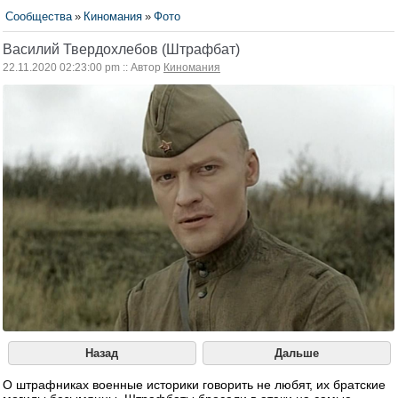
Сообщества
»
Киномания
»
Фото
Василий Твердохлебов (Штрафбат)
22.11.2020 02:23:00 pm :: Автор
Киномания
Назад
Дальше
О штрафниках военные историки говорить не любят, их братские