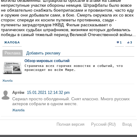
могилы безымянны. Штрафбаты бросали в атаки на самые
неприступные участки обороны немцев. Штрафбаты было вовсе
не обязательно снабжать боеприпасами и провиантом, часто еду
и оружие они добывали сами, в бою. Смерть окружала их со всех
сторон: спереди их косили пулеметы противника, сзади -
пулеметы заградотрядов НКВД. Фильм рассказывает о
трагических судьбах штрафников, жизнями которых добивались
победы в самый тяжелый период Великой Отечественной войны...
ЖАЛОБА
1
3
Реклама
Добавить рекламу
Обзор мировых событий
Страничка всех горячих новостях и событий, что
происходят во всём Мире.
Жалоба
Артём
15.01.2021 12:14:32 pm
Сериал просто оболденный. Снят классно. Много русских
актеров собрали в одном месте.
Жалоба
Полная версия
·
Русский (RU)
·
Вход
·