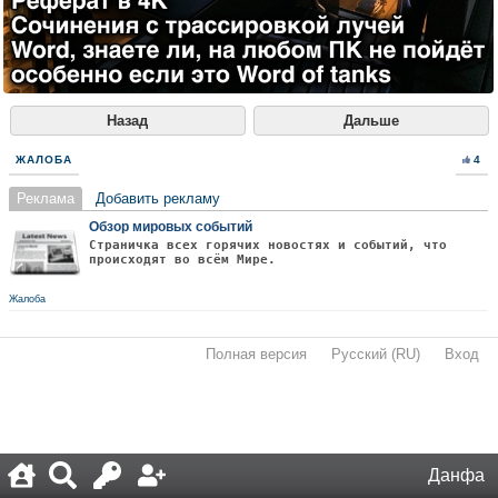
Назад
Дальше
ЖАЛОБА
4
Реклама
Добавить рекламу
Обзор мировых событий
Страничка всех горячих новостях и событий, что
происходят во всём Мире.
Жалоба
Полная версия
·
Русский (RU)
·
Вход
·
Данфа