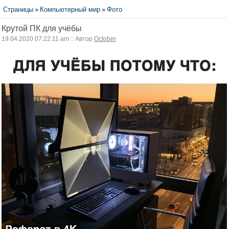
Страницы
»
Компьютерный мир
»
Фото
Крутой ПК для учёбы
19.04.2020 07:22:11 am :: Автор
October