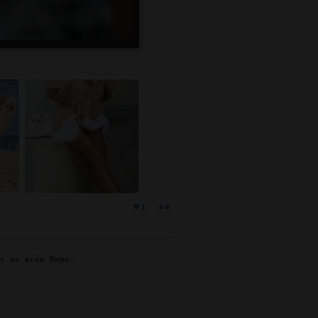
1
4
ят во всём Мире.