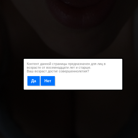
Контент данной страницы предназначен для лиц в
возрасте от восемнадцати лет и старше.
Ваш возраст достиг совершеннолетия?