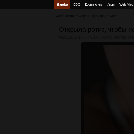
Данфа
EDC
Компьютер
Игры
Web Мас
»
»
Сообщества
Эротик клуб [18+]
Фото
Открыла ротик, чтобы п
04.05.2019 10:45:49 am :: Автор
Эротик клуб