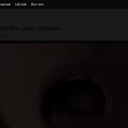
терская
LibCode
Все теги
олучить дозу спермы
 [18+]