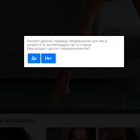
Контент данной страницы предназначен для лиц в
возрасте от восемнадцати лет и старше.
Ваш возраст достиг совершеннолетия?
ё фотографии