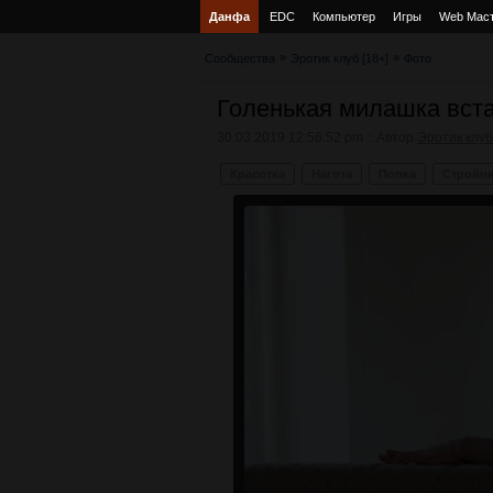
Данфа
EDC
Компьютер
Игры
Web Мас
»
»
Сообщества
Эротик клуб [18+]
Фото
Голенькая милашка вст
30.03.2019 12:56:52 pm :: Автор
Эротик клуб
Красотка
Нагота
Попка
Стройн