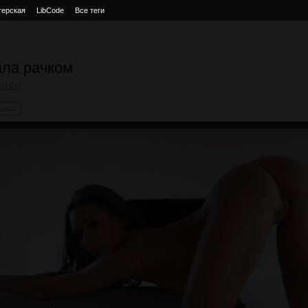
терская
LibCode
Все теги
ала рачком
 [18+]
яшка