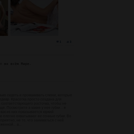
1
3
ят во всём Мире.
олько сидеть и промакивать слюни, которые
едевр. Красотка просто создана для
ь соответствующего росточка, чтобы не
е. Посмотрите а какие у нее губки... я
 как из них показывается юркий
е плотно охватывают ее сочные губки. Во
приятно, не то, что заниматься с ней
енной... а...