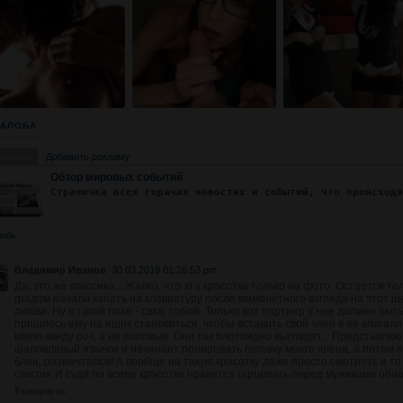
АЛОБА
еклама
Добавить рекламу
Обзор мировых событий
Страничка всех горячих новостях и событий, что происход
лоба
Владимир Иванов
30.03.2019 01:26:53 pm
Да, это же классика... Жалко, что эта красотка только на фото. Остается т
градом начали капать на клавиатуру после мимолетного взгляда на этот ш
любви. Ну в такой позе - само собой. Только вот партнер у нее должен быт
пришлось ему на ящик становиться, чтобы вставить свой член в ее влагалищ
имею ввиду рот, а не половые. Они так плотоядно выглядят... Представляю
шаловливый язычок и начинает полировать головку моего члена, а потом е
блин, размечтался! А вообще на такую красотку даже просто смотреть и то 
сексом. И судя по всему красотке нравится гарцевать перед мужиками обнаж
Развернуть