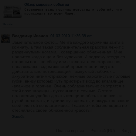
Обзор мировых событий
Страничка всех горячих новостях и событий, что
происходят во всём Мире.
Жалоба
Владимир Иванов
01.03.2019 11:36:38 am
Замечательное фото... Мечта каждого мужчины зайти в
комнату, а там такая соблазнительная красотка лежит с
раздвинутыми ногами... совершенно обнаженная. Мне
нравится когда еще и без чулочков. И подхожу всегда со
стороны ног... не сбоку или с головы. а со стороны ног,
наслаждаясь видом женской промежности. вид это
действительно потрясающий - выпуклый лобочек с
аккуратной интим-стрижкой, нежные бархатистые половые
губки, внизу которых чуть приоткрыт вход во влагалище
-влажное и горячее. Очень соблазнительно смотрятся в
этой позе ягодицы - пухленькие и сочные. С этого
положения удобно делать женщине абсолютно все - и
рукой поласкать, и кунилингус сделать, и аккуратно ввести
свой член ей во влагалище... Главное чтобы женщина не
стеснялась своей обнаженной красоты!
Жалоба
Полная версия
·
Русский (RU)
·
Вход
·